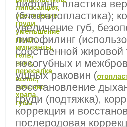
лифтинг; пластика вер
(блефаропластика); к
увеличение губ, безо
липофилинг (использо
собственной жировой 
носогубных и межбров
ушных раковин (
отоплас
восстановление дыха
груди (подтяжка), ко
коррекция и восстано
послеродовая коррекц