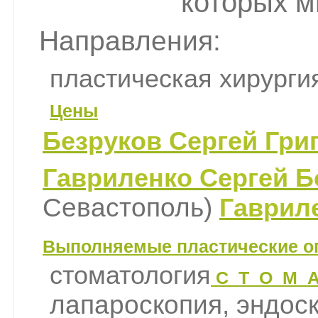
которых м
Направления:
пластическая хирурги
Цены
Безруков Сергей Григ
Гавриленко Сергей Б
Севастополь)
Гавриле
Выполняемые пластические о
стоматология
С_Т_О_М_А
лапароскопия, эндоск