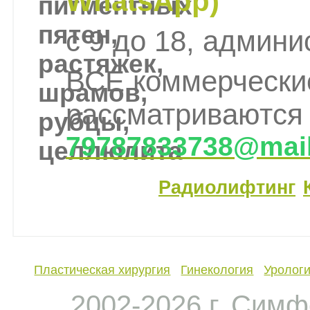
WhatsApp)
с 9 до 18, админи
ВСЕ коммерчески
рассматриваются 
79787833738@mail
Радиолифтинг
Пластическая хирургия
Гинекология
Уролог
2002-
2026 г. Сим