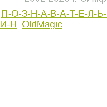
П-О-З-Н-А-В-А-Т-Е-Л-
И-Н
OldMagic