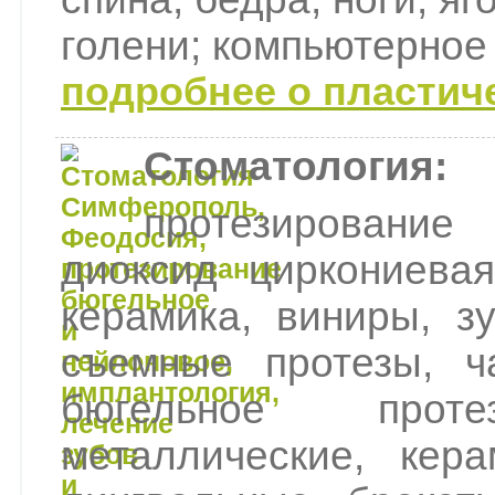
голени; компьютерное
подробнее о пластич
Стоматология:
протезирование
диоксид циркониева
керамика, виниры, з
съемные протезы, ч
бюгельное протез
металлические, кер