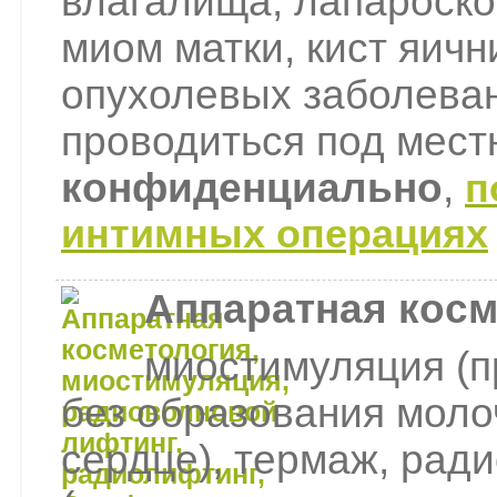
влагалища, лапароско
миом матки, кист яичн
опухолевых заболеван
проводиться под мест
конфиденциально
,
п
интимных операциях
Аппаратная косм
миостимуляция (п
без образования моло
сердце), термаж, рад