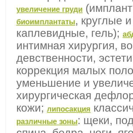
(имплант
увеличение груди
, круглые 
биоимплантаты
каплевидные, гель);
аб
интимная хирургия, в
девственности, эстети
коррекция малых поло
уменьшение и увелич
хирургическая дефлор
кожи;
классич
липосакция
: щеки, по
различные зоны
спина, бедра, ноги, я