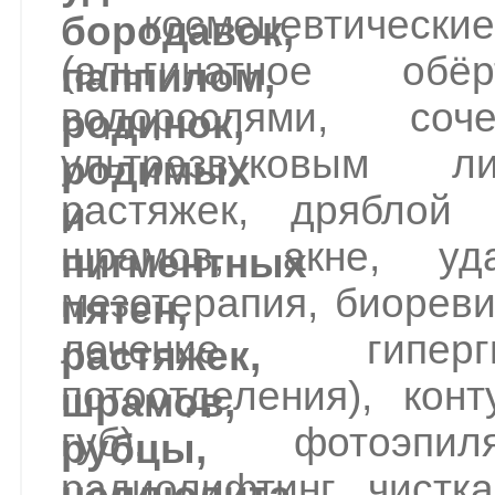
космецевтичес
(альгинатное об
водорослями, со
ультразвуковым л
растяжек, дряблой
шрамов, акне, уда
мезотерапия, биореви
лечение гиперг
потоотделения), кон
губ), фотоэпиля
радиолифтинг, чистк